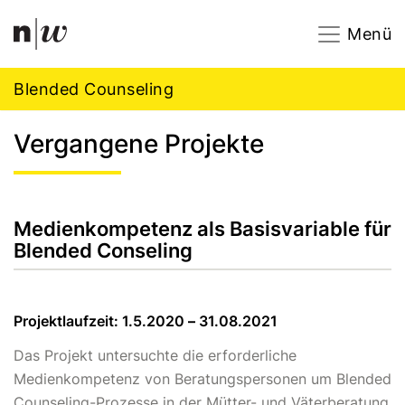
Navigation
Footer
Zum Inhalt springen.
Menü
Blended Counseling
Vergangene Projekte
Medienkompetenz als Basisvariable für
Blended Conseling
Projektlaufzeit: 1.5.2020
–
31.08.2021
Das Projekt untersuchte die erforderliche
Medienkompetenz von Beratungspersonen um Blended
Counseling-Prozesse in der Mütter- und Väterberatung